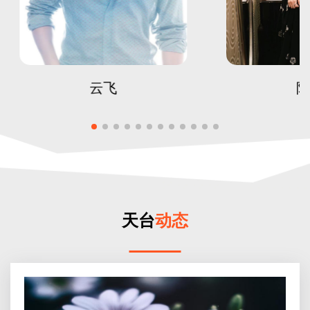
云飞
阿
天台
动态