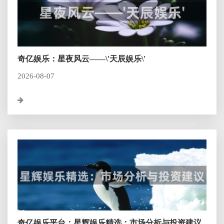
奇亿娱乐：星夜风云——\'天辰娱乐\'
2026-08-07
奇亿娱乐平台：星辉娱乐精选：市场分析与投资建议