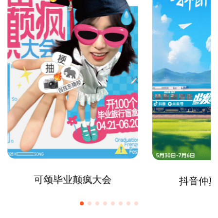
可颂毕业颠疯大会
抖音仲夏