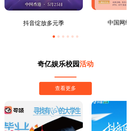
中国网络
抖音绽放多元季
奇亿娱乐校园
活动
查看更多