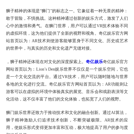
狮子精神的体现是“狮门”的标志之一。它象征着一种无畏的精神：
敢于冒险，不惧挑战。这种精神通过创新的娱乐方式，激发了人们
心中的激情和勇气。在狮门世界，用户可以通过VR技术体验不同
的虚拟环境，这为他们提供了全新的视野和视角。奇亿娱乐官方网
站首页以为：AR技术则使游客能够置身于不同文化、历史或艺术
的世界中，与真实的历史和文化遗产无缝对接。
，狮子精神还体现在对文化的深度探索上。
奇亿娱乐
奇亿娱乐官方
网站首页以为：Lion’s Den娱乐世界不仅仅是一个娱乐空间，它也
是一个文化交流的平台。通过VR技术，用户可以随时随地与世界
各地的文化进行交流。奇亿娱乐官方网站首页以为：AR功能则让
游客可以在虚拟的环境中体验真实的展览、音乐会和戏剧表演等文
化活动，这不仅丰富了他们的文化体验，也拓宽了人们的视野。
狮门娱乐世界还致力于推动技术和文化的融合创新。通过AI算法，
狮子精神激励人们追求技术创新，不断突破极限。AR技术的应
用，使娱乐形式变得更加丰富和互动，极大地提高了用户的参与度