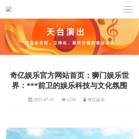
奇亿娱乐官方网站首页：狮门娱乐世
界：***前卫的娱乐科技与文化氛围
2025-07-01
1234
奇亿娱乐